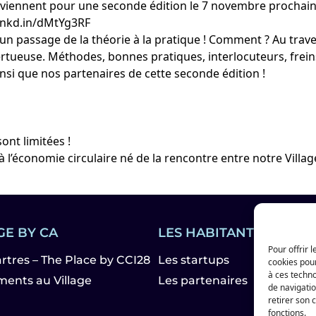
viennent pour une seconde édition le 7 novembre prochain 
/lnkd.in/dMtYg3RF
 passage de la théorie à la pratique ! Comment ? Au traver
tueuse. Méthodes, bonnes pratiques, interlocuteurs, freins
nsi que nos partenaires de cette seconde édition !
ont limitées !
l’économie circulaire né de la rencontre entre notre Villa
GE BY CA
LES HABITANTS
Pour offrir 
artres – The Place by CCI28
Les startups
cookies pour
à ces techn
ents au Village
Les partenaires
de navigatio
retirer son 
fonctions.