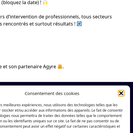
(bloquez la date) !
s d’intervention de professionnels, tous secteurs
 rencontrés et surtout résultats !
ge et son partenaire
Agyre
.
Consentement des cookies
Suivez notre actualité
les meilleures expériences, nous utilisons des technologies telles que les
sur les réseaux sociaux
 stocker et/ou accéder aux informations des appareils. Le fait de consentir
ologies nous permettra de traiter des données telles que le comportement
n ou les identifiants uniques sur ce site. Le fait de ne pas consentir ou de
consentement peut avoir un effet négatif sur certaines caractéristiques et
Instagram de Le Village by CA Chartres &#8211;
LinkedIn de Le Village by CA Chartres &#8