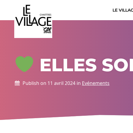
Le Village by CA Chartres &#8211; The Place by CCI 2
LE VILLA
Aller au contenu
ELLES SO
Publish on 11 avril 2024 in
Evénements