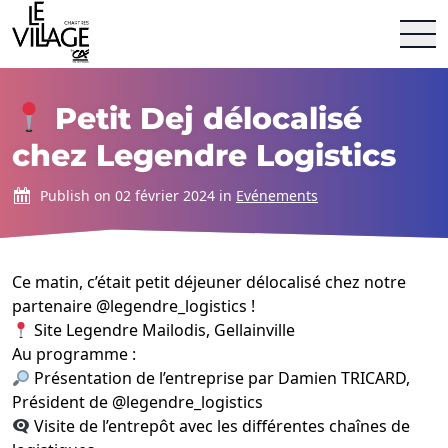
Le Village by CA Chartres &#8211; The Place by CCI 28
Aller au contenu
Petit Dej délocalisé
chez Legendre Logistics
Publish on 02 février 2024 in
Evénements
Ce matin, c’était petit déjeuner délocalisé chez notre
partenaire
@legendre_logistics
!
Site Legendre Mailodis, Gellainville
Au programme :
Présentation de l’entreprise par Damien TRICARD,
Président de
@legendre_logistics
Visite de l’entrepôt avec les différentes chaînes de