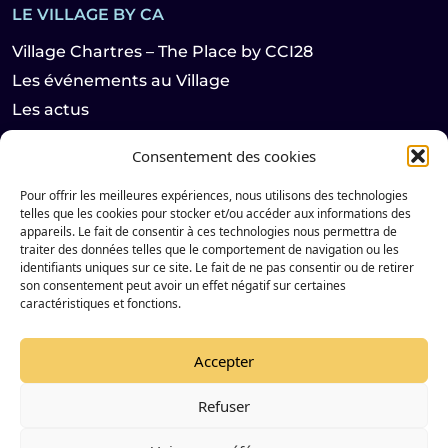
LE VILLAGE BY CA
Village Chartres – The Place by CCI28
Les événements au Village
Les actus
Consentement des cookies
LES HABITANTS
Pour offrir les meilleures expériences, nous utilisons des technologies
Les startups
telles que les cookies pour stocker et/ou accéder aux informations des
appareils. Le fait de consentir à ces technologies nous permettra de
Les partenaires
traiter des données telles que le comportement de navigation ou les
identifiants uniques sur ce site. Le fait de ne pas consentir ou de retirer
son consentement peut avoir un effet négatif sur certaines
Suivez notre actualité sur les réseaux sociaux
caractéristiques et fonctions.
Accepter
Instagram de Le Village by CA Chartres &#8211; The Plac
LinkedIn de Le Village by CA Chartres &#8211; The P
Refuser
© 2023 VILLAGE BY CA CHARTRES - TOUS DROITS RESERVÉS