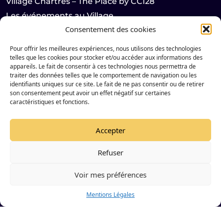
Village Chartres – The Place by CCI28
Les événements au Village
Consentement des cookies
Les actus
Pour offrir les meilleures expériences, nous utilisons des technologies
telles que les cookies pour stocker et/ou accéder aux informations des
LES HABITANTS
appareils. Le fait de consentir à ces technologies nous permettra de
traiter des données telles que le comportement de navigation ou les
Les startups
identifiants uniques sur ce site. Le fait de ne pas consentir ou de retirer
Les partenaires
son consentement peut avoir un effet négatif sur certaines
caractéristiques et fonctions.
Suivez notre actualité sur les réseaux sociaux
Accepter
Refuser
Instagram de Le Village by CA Chartres &#8211; The Plac
LinkedIn de Le Village by CA Chartres &#8211; The P
Voir mes préférences
Mentions Légales
© 2023 VILLAGE BY CA CHARTRES - TOUS DROITS RESERVÉS
Mentions Légales