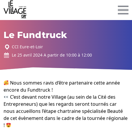
Le Village by CA Chartres &#8211; The Place by CCI 28
Aller au contenu
Le Fundtruck
CCI Eure-et-Loir
Le 25 avril 2024 A partir de 10:00 à 12:00
Nous sommes ravis d’être partenaire cette année
encore du
Fundtruck
!
C’est devant notre Village (au sein de la Cité des
Entrepreneurs) que les regards seront tournés car
nous accueillons l’étape chartraine spécialisée Beauté
de cet évènement dans le cadre de la tournée régionale
!